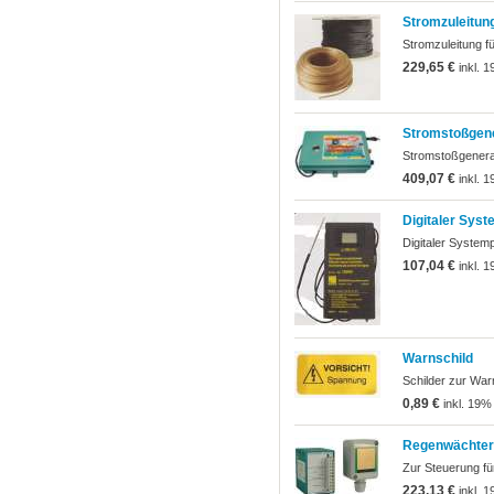
Stromzuleitung
Stromzuleitung f
229,65 €
inkl. 
Stromstoßgen
Stromstoßgenera
409,07 €
inkl. 
Digitaler Syst
Digitaler System
107,04 €
inkl. 
Warnschild
Schilder zur Wa
0,89 €
inkl. 19%
Regenwächter
Zur Steuerung fü
223,13 €
inkl. 