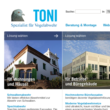
Suche:
in
Beratung & Montage
Web
Lösung wählen
Lösung wählen
Schwalbenabwehr
Hochmoderne Bürofassaden
Wir bieten effektive Abwehrmittel zur
benötigen dezente Vogelabwehrlösun
Abwehr von Schwalben.
Moderne Vogelabwehrnetze
Spechtabwehr
sind ultraleicht, kaum sichtbar und bi
Spechte mögen gedämmte Fassaden. Die
einen ausgezeichneten Vogelschutz.