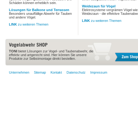
Schäden können erheblich sein.
Weidezaun für Vögel
Lösungen für Balkone und Terrassen
Elektrosysteme vergrämen Vögel wie 
Besonders unauffällige Abwehr für Tauben
Weidezaun - die effektive Taubenabw
und andere Vögel.
LINK
zu weiteren Themen
LINK
zu weiteren Themen
TONI
bietet Lösungen zur Vogel- und Taubenabwehr, die
effektiv und artgerecht sind. Hier können Sie unsere
Produkte zur Selbstmontage direkt bestellen.
Unternehmen
Sitemap
Kontakt
Datenschutz
Impressum