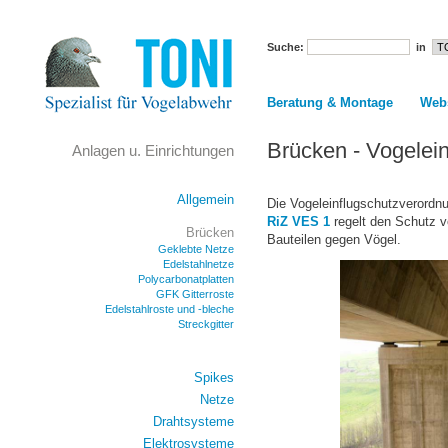
Suche:
in
Beratung & Montage
Web
Brücken - Vogelein
Anlagen u. Einrichtungen
Allgemein
Die Vogeleinflugschutzverordnu
RiZ VES 1
regelt den Schutz 
Brücken
Bauteilen gegen Vögel.
Geklebte Netze
Edelstahlnetze
Polycarbonatplatten
GFK Gitterroste
Edelstahlroste und -bleche
Streckgitter
Spikes
Netze
Drahtsysteme
Elektrosysteme