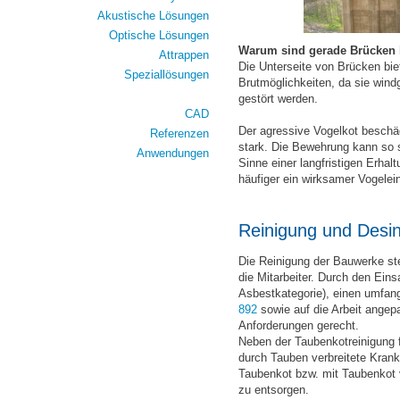
Akustische Lösungen
Optische Lösungen
Warum sind gerade Brücken 
Attrappen
Die Unterseite von Brücken bi
Speziallösungen
Brutmöglichkeiten, da sie wind
gestört werden.
CAD
Der agressive Vogelkot beschä
Referenzen
stark. Die Bewehrung kann so s
Anwendungen
Sinne einer langfristigen Erha
häufiger ein wirksamer Vogelei
Reinigung und Desin
Die Reinigung der Bauwerke ste
die Mitarbeiter. Durch den Eins
Asbestkategorie), einen umfan
892
sowie auf die Arbeit angepa
Anforderungen gerecht.
Neben der Taubenkotreinigung fu
durch Tauben verbreitete Krankh
Taubenkot bzw. mit Taubenkot 
zu entsorgen.