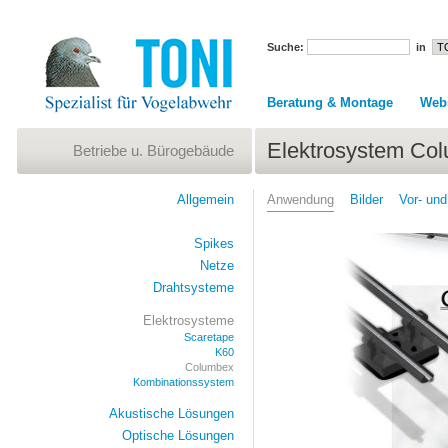
Suche:
in
Beratung & Montage
Web
Elektrosystem Co
Betriebe u. Bürogebäude
Allgemein
Anwendung
Bilder
Vor- und
Spikes
Netze
Drahtsysteme
Elektrosysteme
Scaretape
K60
Columbex
Kombinationssystem
Akustische Lösungen
Optische Lösungen