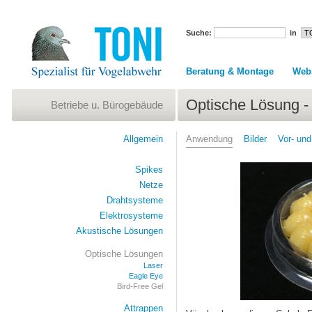
Suche:
in
Beratung & Montage
Web
Optische Lösung - 
Betriebe u. Bürogebäude
Allgemein
Anwendung
Bilder
Vor- und
Spikes
Netze
Drahtsysteme
Elektrosysteme
Akustische Lösungen
Optische Lösungen
Laser
Eagle Eye
Bird-Free Gel
Attrappen