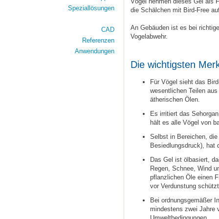
Vögel nehmen dieses Gel als F
Speziallösungen
die Schälchen mit Bird-Free auf
An Gebäuden ist es bei richtige
CAD
Vogelabwehr.
Referenzen
Anwendungen
Die wichtigsten Mer
Für Vögel sieht das Bir
wesentlichen Teilen au
ätherischen Ölen.
Es irritiert das Sehorg
hält es alle Vögel von b
Selbst in Bereichen, die
Besiedlungsdruck), hat 
Das Gel ist ölbasiert, d
Regen, Schnee, Wind un
pflanzlichen Öle einen 
vor Verdunstung schützt
Bei ordnungsgemäßer Inst
mindestens zwei Jahre v
Umweltbedingungen.