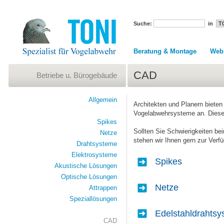
Suche:
in
Beratung & Montage
Web
CAD
Betriebe u. Bürogebäude
Allgemein
Architekten und Planern bieten
Vogelabwehrsysteme an. Diese k
Spikes
Sollten Sie Schwierigkeiten be
Netze
stehen wir Ihnen gern zur Verf
Drahtsysteme
Elektrosysteme
Spikes
Akustische Lösungen
Optische Lösungen
Netze
Attrappen
Speziallösungen
Edelstahldrahts
CAD