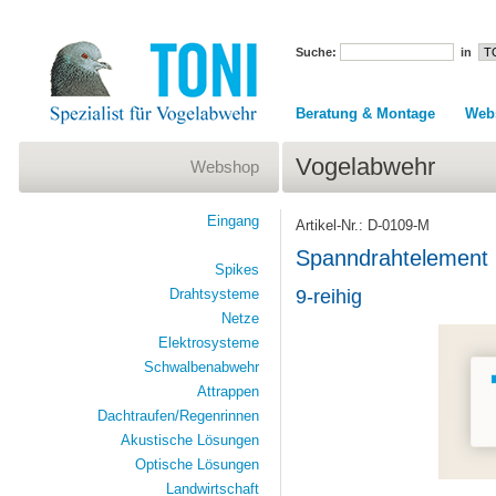
Suche:
in
Beratung & Montage
Web
Vogelabwehr
Webshop
Eingang
Artikel-Nr.: D-0109-M
Spanndrahtelement m
Spikes
Drahtsysteme
9-reihig
Netze
Elektrosysteme
Schwalbenabwehr
Attrappen
Dachtraufen/Regenrinnen
Akustische Lösungen
Optische Lösungen
Landwirtschaft