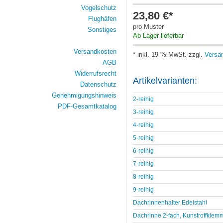
Vogelschutz
23,80 €*
Flughäfen
pro Muster
Sonstiges
Ab Lager lieferbar
Versandkosten
* inkl. 19 % MwSt. zzgl.
Versa
AGB
Widerrufsrecht
Artikelvarianten:
Datenschutz
Genehmigungshinweis
2-reihig
PDF-Gesamtkatalog
3-reihig
4-reihig
5-reihig
6-reihig
7-reihig
8-reihig
9-reihig
Dachrinnenhalter Edelstahl
Dachrinne 2-fach, Kunstroffklem