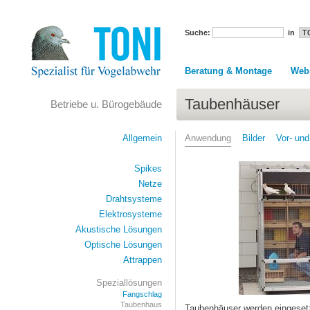
Suche:
in
Beratung & Montage
Web
Taubenhäuser
Betriebe u. Bürogebäude
Allgemein
Anwendung
Bilder
Vor- und
Spikes
Netze
Drahtsysteme
Elektrosysteme
Akustische Lösungen
Optische Lösungen
Attrappen
Speziallösungen
Fangschlag
Taubenhaus
Taubenhäuser werden eingesetz