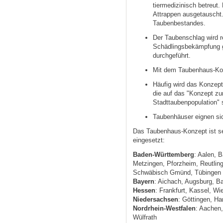
tiermedizinisch betreut.
Attrappen ausgetauscht. 
Taubenbestandes.
Der Taubenschlag wird r
Schädlingsbekämpfung 
durchgeführt.
Mit dem Taubenhaus-Kon
Häufig wird das Konzept
die auf das "Konzept zu
Stadttaubenpopulation" 
Taubenhäuser eignen sic
Das Taubenhaus-Konzept ist seh
eingesetzt:
Baden-Württemberg
: Aalen, 
Metzingen, Pforzheim, Reutling
Schwäbisch Gmünd, Tübingen
Bayern
: Aichach, Augsburg, B
Hessen
: Frankfurt, Kassel, W
Niedersachsen
: Göttingen, H
Nordrhein-Westfalen
: Aachen,
Wülfrath