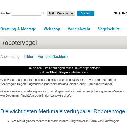
HOTLINE
Suche:
in
Beratung & Montage
Webshop
Vogelabwehr
Vogelschutz
Robotervögel
Anwendung
Bilder
Vor- und Nachteile
Um diesen Film anzuzeigen muss Javascript aktiviert
und der
Flash Player
installiert sein.
Greifvogel-Flugmodelle sind sehr effektiv in der Vogelabwehr. Im Vergleich zu echten
Greifvögeln fliegen Flugmodelle jederzeit und sind leicht steuer- und beherrschbar.
Greifvogel-Flugmodelle eignen sich zur Vogelabwehr in frei zugänglichen, grossen Arealen
wie Deponien, Flughäfen oder in der Landwirtschaft.
Die wichtigsten Merkmale verfügbarer Robotervögel
Am Markt gibt es mehrere fernsteuerbare Flugroboter in Form von Greifvögeln.