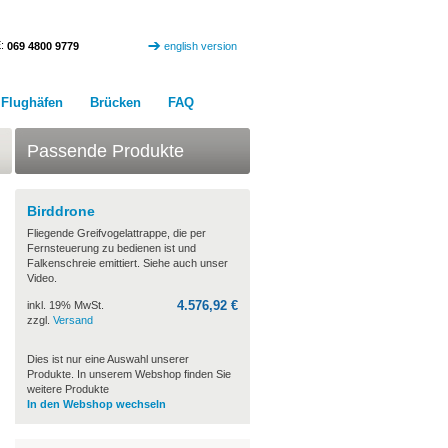
:
069 4800 9779
english version
Flughäfen
Brücken
FAQ
Passende Produkte
Birddrone
Fliegende Greifvogelattrappe, die per
Fernsteuerung zu bedienen ist und
Falkenschreie emittiert. Siehe auch unser
Video.
4.576,92 €
inkl. 19% MwSt.
zzgl.
Versand
Dies ist nur eine Auswahl unserer
Produkte. In unserem Webshop finden Sie
weitere Produkte
In den Webshop wechseln