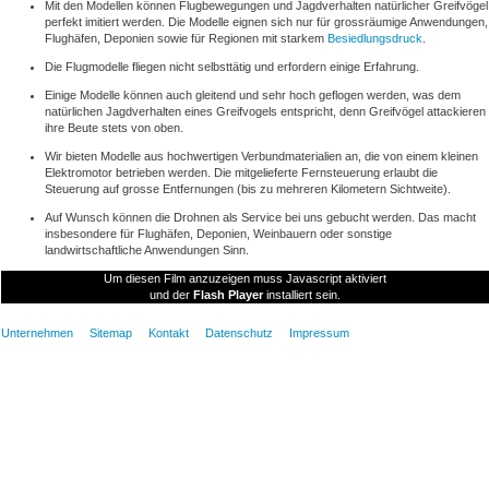
Mit den Modellen können Flugbewegungen und Jagdverhalten natürlicher Greifvögel
perfekt imitiert werden. Die Modelle eignen sich nur für grossräumige Anwendungen,
Flughäfen, Deponien sowie für Regionen mit starkem
Besiedlungsdruck
.
Die Flugmodelle fliegen nicht selbsttätig und erfordern einige Erfahrung.
Einige Modelle können auch gleitend und sehr hoch geflogen werden, was dem
natürlichen Jagdverhalten eines Greifvogels entspricht, denn Greifvögel attackieren
ihre Beute stets von oben.
Wir bieten Modelle aus hochwertigen Verbundmaterialien an, die von einem kleinen
Elektromotor betrieben werden. Die mitgelieferte Fernsteuerung erlaubt die
Steuerung auf grosse Entfernungen (bis zu mehreren Kilometern Sichtweite).
Auf Wunsch können die Drohnen als Service bei uns gebucht werden. Das macht
insbesondere für Flughäfen, Deponien, Weinbauern oder sonstige
landwirtschaftliche Anwendungen Sinn.
Um diesen Film anzuzeigen muss Javascript aktiviert
und der
Flash Player
installiert sein.
Unternehmen
Sitemap
Kontakt
Datenschutz
Impressum