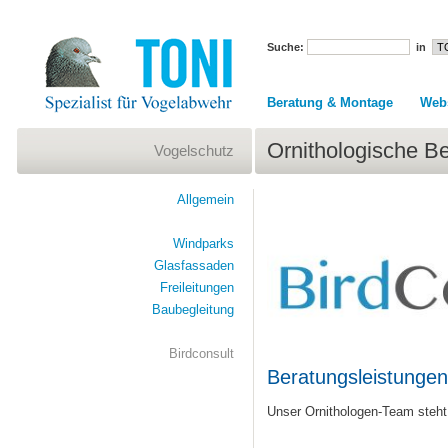
Suche:
in
Beratung & Montage
Web
Ornithologische B
Vogelschutz
Allgemein
Windparks
Glasfassaden
Freileitungen
Baubegleitung
Birdconsult
Beratungsleistungen
Unser Ornithologen-Team steht