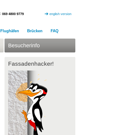
:
069 4800 9779
english version
Flughäfen
Brücken
FAQ
Besucherinfo
Fassadenhacker!