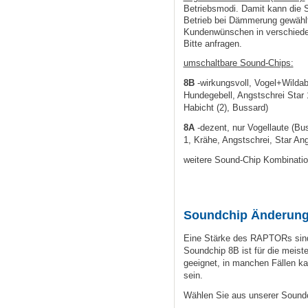
Betriebsmodi. Damit kann die S
Betrieb bei Dämmerung gewähl
Kundenwünschen in verschieden
Bitte anfragen.
umschaltbare Sound-Chips:
8B
-wirkungsvoll, Vogel+Wilda
Hundegebell,
Angstschrei Star 
Habicht (2),
Bussard)
8A
-dezent, nur Vogellaute (
Bus
1,
Krähe, Angstschrei,
Star Ang
weitere
Sound-Chip
Kombinatio
Soundchip Änderung
Eine Stärke des RAPTORs sind
Soundchip 8B ist für die meist
geeignet, in manchen Fällen ka
sein.
Wählen Sie aus unserer Soundc