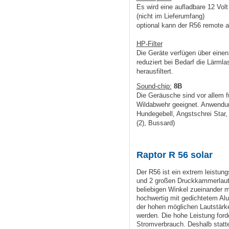
Es wird eine aufladbare 12 Volt 
(nicht im Lieferumfang)
optional kann der R56 remote a
HP-Filter
Die Geräte verfügen über einen
reduziert bei Bedarf die Lärmla
herausfiltert.
Sound-chip:
8B
Die Geräusche sind vor allem fü
Wildabwehr geeignet. Anwend
Hundegebell,
Angstschrei Star,
(2),
Bussard)
Raptor R 56 solar
Der R56 ist ein extrem leistun
und 2 großen Druckkammerlauts
beliebigen Winkel zueinander m
hochwertig mit gedichtetem Alu
der hohen möglichen Lautstärke
werden. Die hohe Leistung for
Stromverbrauch. Deshalb statte