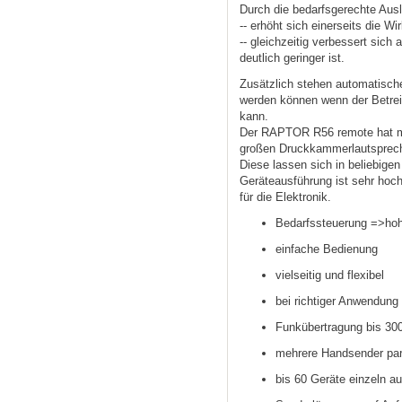
Durch die bedarfsgerechte Ausl
-- erhöht sich einerseits die W
-- gleichzeitig verbessert sich
deutlich geringer ist.
Zusätzlich stehen automatisch
werden können wenn der Betreib
kann.
Der RAPTOR R56 remote hat mi
großen Druckkammerlautspreche
Diese lassen sich in beliebige
Geräteausführung ist sehr hoc
für die Elektronik.
Bedarfssteuerung =>ho
einfache Bedienung
vielseitig und flexibel
bei richtiger Anwendun
Funkübertragung bis 30
mehrere Handsender par
bis 60 Geräte einzeln au