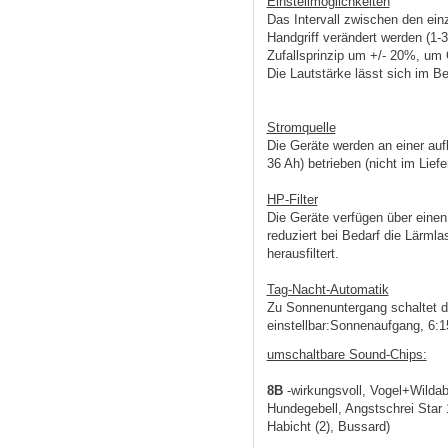
Einstellmöglichkeiten
Das Intervall zwischen den ei
Handgriff verändert werden (1-30
Zufallsprinzip um +/- 20%, u
Die Lautstärke lässt sich im Be
Stromquelle
Die Geräte werden an einer aufl
36 Ah) betrieben (nicht im Lief
HP-Filter
Die Geräte verfügen über einen
reduziert bei Bedarf die Lärmla
herausfiltert.
Tag-Nacht-Automatik
Zu Sonnenuntergang schaltet da
einstellbar:Sonnenaufgang, 6:1
umschaltbare Sound-Chips:
8B
-wirkungsvoll, Vogel+Wilda
Hundegebell,
Angstschrei Star 
Habicht (2),
Bussard)