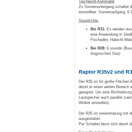
Tag-Nacht-Automatik
Zu Sonnenuntergang schaltet da
einstellbar: Sonnenaufgang, 6:
Sound-chip
:
Bei R31
:
Es werden auss
eine Anwendung in Siedl
Fischadler,
Habicht,
Wal
Bei R28:
6 sounds (Busc
Angstschrei Star)
Raptor R35v2 und R3
Der R35 ist für große Flächen k
deckt er einen weiten Bereich a
geeignet. Um eine Richtwirkun
Lautspecher auch parallel zuei
Winkel einstellen).
Der R35 ist serienmässig mit
ausgestattet.
Per Schalter lässt sich damit