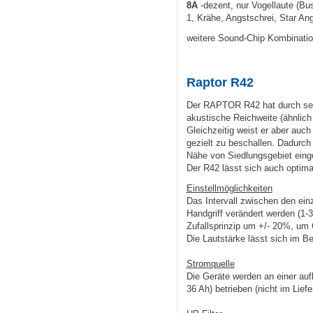
8A
-dezent, nur Vogellaute (
Bus
1,
Krähe, Angstschrei,
Star Ang
weitere
Sound-Chip
Kombinatio
Raptor R42
Der RAPTOR R42 hat durch sei
akustische Reichweite (ähnlich
Gleichzeitig weist er aber auc
gezielt zu beschallen. Dadurch 
Nähe von Siedlungsgebiet eing
Der R42 lässt sich auch optim
Einstellmöglichkeiten
Das Intervall zwischen den ei
Handgriff verändert werden (1-30
Zufallsprinzip um +/- 20%, u
Die Lautstärke lässt sich im Be
Stromquelle
Die Geräte werden an einer aufl
36 Ah) betrieben (nicht im Lief