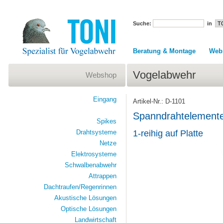
Suche:
in
Beratung & Montage
Web
Vogelabwehr
Webshop
Eingang
Artikel-Nr.: D-1101
Spanndrahtelemente
Spikes
Drahtsysteme
1-reihig auf Platte
Netze
Elektrosysteme
Schwalbenabwehr
Attrappen
Dachtraufen/Regenrinnen
Akustische Lösungen
Optische Lösungen
Landwirtschaft