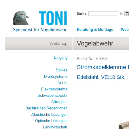
Suche:
in
Beratung & Montage
Web
Vogelabwehr
Webshop
Eingang
Artikel-Nr.: E-2202
Stromkabelklemme 
Spikes
Drahtsysteme
Edelstahl, VE:10 Stk.
Netze
Elektrosysteme
Schwalbenabwehr
Attrappen
Dachtraufen/Regenrinnen
Akustische Lösungen
Optische Lösungen
Landwirtschaft