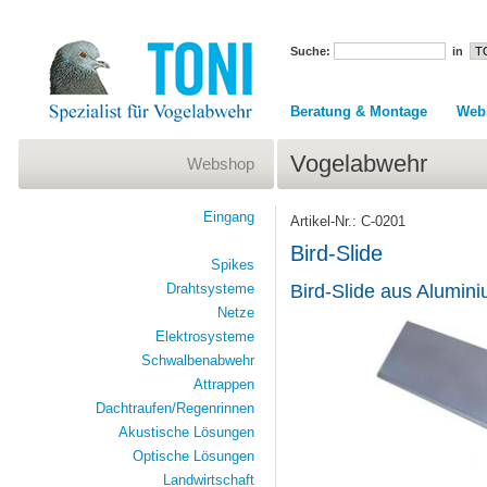
Suche:
in
Beratung & Montage
Web
Vogelabwehr
Webshop
Eingang
Artikel-Nr.: C-0201
Bird-Slide
Spikes
Drahtsysteme
Bird-Slide aus Alumini
Netze
Elektrosysteme
Schwalbenabwehr
Attrappen
Dachtraufen/Regenrinnen
Akustische Lösungen
Optische Lösungen
Landwirtschaft