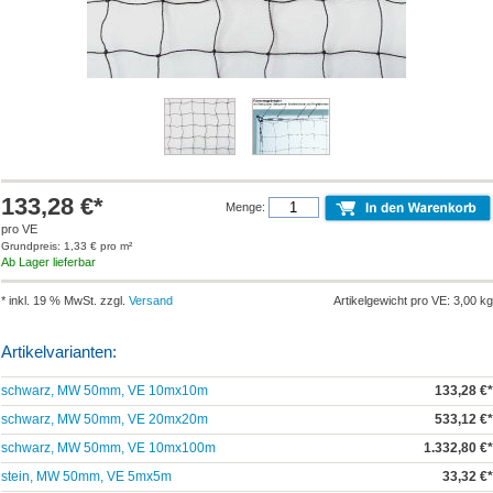
133,28 €*
Menge:
pro VE
Grundpreis: 1,33 € pro m²
Ab Lager lieferbar
* inkl. 19 % MwSt. zzgl.
Versand
Artikelgewicht pro VE: 3,00 kg
Artikelvarianten:
schwarz, MW 50mm, VE 10mx10m
133,28 €*
schwarz, MW 50mm, VE 20mx20m
533,12 €*
schwarz, MW 50mm, VE 10mx100m
1.332,80 €*
stein, MW 50mm, VE 5mx5m
33,32 €*