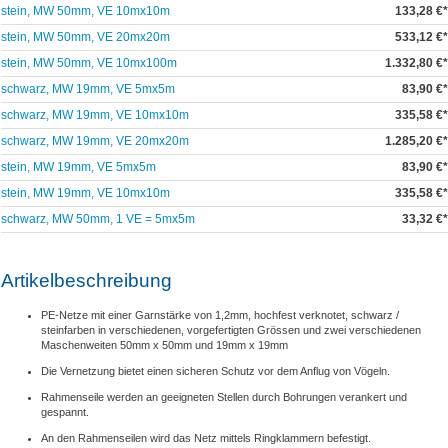
stein, MW 50mm, VE 10mx10m
133,28 €*
stein, MW 50mm, VE 20mx20m
533,12 €*
stein, MW 50mm, VE 10mx100m
1.332,80 €*
schwarz, MW 19mm, VE 5mx5m
83,90 €*
schwarz, MW 19mm, VE 10mx10m
335,58 €*
schwarz, MW 19mm, VE 20mx20m
1.285,20 €*
stein, MW 19mm, VE 5mx5m
83,90 €*
stein, MW 19mm, VE 10mx10m
335,58 €*
schwarz, MW 50mm, 1 VE = 5mx5m
33,32 €*
Artikelbeschreibung
PE-Netze mit einer Garnstärke von 1,2mm, hochfest verknotet, schwarz /
steinfarben in verschiedenen, vorgefertigten Grössen und zwei verschiedenen
Maschenweiten 50mm x 50mm und 19mm x 19mm
Die Vernetzung bietet einen sicheren Schutz vor dem Anflug von Vögeln.
Rahmenseile werden an geeigneten Stellen durch Bohrungen verankert und
gespannt.
An den Rahmenseilen wird das Netz mittels Ringklammern befestigt.