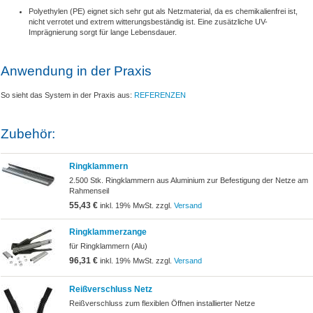
Polyethylen (PE) eignet sich sehr gut als Netzmaterial, da es chemikalienfrei ist,
nicht verrotet und extrem witterungsbeständig ist. Eine zusätzliche UV-
Imprägnierung sorgt für lange Lebensdauer.
Anwendung in der Praxis
So sieht das System in der Praxis aus:
REFERENZEN
Zubehör:
Ringklammern
2.500 Stk. Ringklammern aus Aluminium zur Befestigung der Netze am
Rahmenseil
55,43 €
inkl. 19% MwSt. zzgl.
Versand
Ringklammerzange
für Ringklammern (Alu)
96,31 €
inkl. 19% MwSt. zzgl.
Versand
Reißverschluss Netz
Reißverschluss zum flexiblen Öffnen installierter Netze