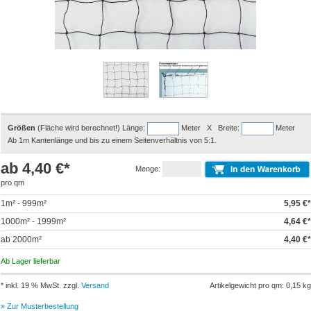
Größen
(Fläche wird berechnet!) Länge:
Meter X Breite:
Meter
Ab 1m Kantenlänge und bis zu einem Seitenverhältnis von 5:1.
ab 4,40 €*
Menge:
pro qm
1m² - 999m²
5,95 €*
1000m² - 1999m²
4,64 €*
ab 2000m²
4,40 €*
Ab Lager lieferbar
* inkl. 19 % MwSt. zzgl.
Versand
Artikelgewicht pro qm: 0,15 kg
» Zur Musterbestellung