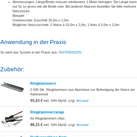
Abmessungen: Länge/Breite müssen mindestens 1 Meter betragen. Die Länge kann
nur 5x so gross wie die Breite sein. Bei anderen Massen bestellen Sie bitte mehrere
Netzstücke.
Beispiel:
Gewünschter Zuschnitt 25,0m x 2,0m.
Möglicher Netzzuschnitt: 2 Netze á 10,0m x 2,0m, 1 Netz á 5,0m x 2,0m
Anwendung in der Praxis
So sieht das System in der Praxis aus:
REFERENZEN
Zubehör:
Ringklammern
2.500 Stk. Ringklammern aus Aluminium zur Befestigung der Netze am
Rahmenseil
55,43 €
inkl. 19% MwSt. zzgl.
Versand
Ringklammerzange
für Ringklammern (Alu)
96,31 €
inkl. 19% MwSt. zzgl.
Versand