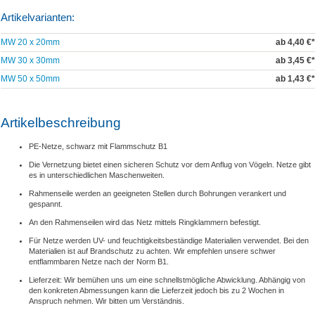
Artikelvarianten:
MW 20 x 20mm
ab 4,40 €*
MW 30 x 30mm
ab 3,45 €*
MW 50 x 50mm
ab 1,43 €*
Artikelbeschreibung
PE-Netze, schwarz mit Flammschutz B1
Die Vernetzung bietet einen sicheren Schutz vor dem Anflug von Vögeln. Netze gibt
es in unterschiedlichen Maschenweiten.
Rahmenseile werden an geeigneten Stellen durch Bohrungen verankert und
gespannt.
An den Rahmenseilen wird das Netz mittels Ringklammern befestigt.
Für Netze werden UV- und feuchtigkeitsbeständige Materialien verwendet. Bei den
Materialien ist auf Brandschutz zu achten. Wir empfehlen unsere schwer
entflammbaren Netze nach der Norm B1.
Lieferzeit: Wir bemühen uns um eine schnellstmögliche Abwicklung. Abhängig von
den konkreten Abmessungen kann die Lieferzeit jedoch bis zu 2 Wochen in
Anspruch nehmen. Wir bitten um Verständnis.