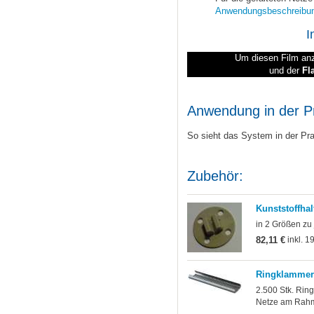
Anwendungsbeschreibu
I
Um diesen Film anz
und der
Fl
Anwendung in der P
So sieht das System in der Pr
Zubehör:
Kunststoffhal
in 2 Größen zu 
82,11 €
inkl. 1
Ringklammer
2.500 Stk. Rin
Netze am Rahm