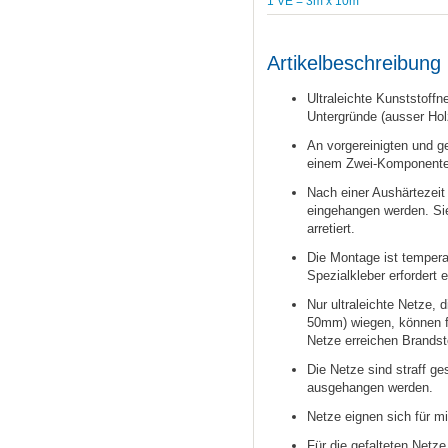
1 VE = 3m x 10m
Artikelbeschreibung
Ultraleichte Kunststoffn
Untergründe (ausser Hol
An vorgereinigten und g
einem Zwei-Komponenten
Nach einer Aushärtezeit 
eingehangen werden. Sie
arretiert.
Die Montage ist tempera
Spezialkleber erfordert 
Nur ultraleichte Netze,
50mm) wiegen, können f
Netze erreichen Brandst
Die Netze sind straff g
ausgehangen werden.
Netze eignen sich für m
Für die gefalteten Netze