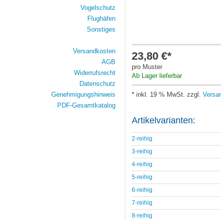
Vogelschutz
Flughäfen
Sonstiges
Versandkosten
23,80 €*
AGB
pro Muster
Widerrufsrecht
Ab Lager lieferbar
Datenschutz
Genehmigungshinweis
* inkl. 19 % MwSt. zzgl.
Versa
PDF-Gesamtkatalog
Artikelvarianten:
2-reihig
3-reihig
4-reihig
5-reihig
6-reihig
7-reihig
8-reihig