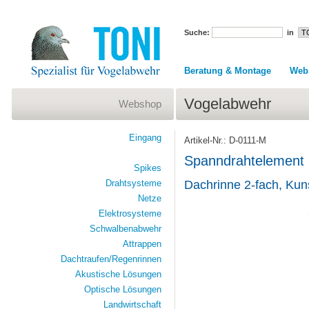
Suche:
in
Beratung & Montage
Web
Vogelabwehr
Webshop
Eingang
Artikel-Nr.: D-0111-M
Spanndrahtelement m
Spikes
Drahtsysteme
Dachrinne 2-fach, Kun
Netze
Elektrosysteme
Schwalbenabwehr
Attrappen
Dachtraufen/Regenrinnen
Akustische Lösungen
Optische Lösungen
Landwirtschaft